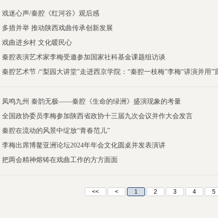
戏迷心声/秦腔《红河谷》观后感
多措并举 推动陕西戏曲传承创新发展
戏曲进乡村 文化暖民心
秦腔表演艺术家李梅受邀参加国家社科基金课题组访谈
秦腔艺术节 /“梨园大讲堂”走进西京学院：“秦腔一枝梅”李梅“讲演并用”
凤鸣九州 秦韵无极——秦腔《生命的绿洲》盛演现象的考量
全国政协委员李梅参加陕西省政协十三届九次会议并作大会发言
秦腔在流动的风景中绽放“青春范儿”
李梅出席博鳌亚洲论坛2024年年会文化圆桌并发表演讲
把两会精神熔铸在戏曲工作的方方面面
<<
<
1
2
3
4
5