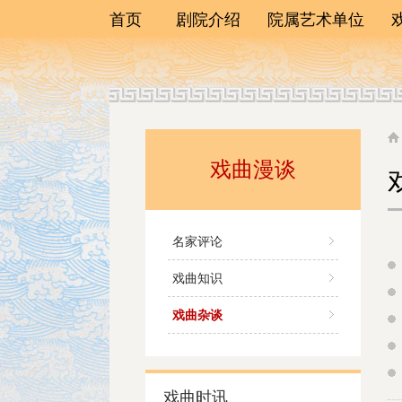
首页
剧院介绍
院属艺术单位
剧院简介
一团
院长寄语
二团
领导班子
三团
历任院长
四团
荣誉榜
戏曲漫谈
艺术研究中心
联系我们
演员训练班
名家评论
戏曲知识
戏曲杂谈
戏曲时讯