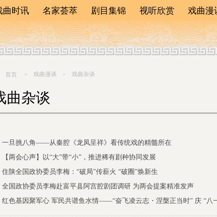
戏曲时讯
名家荟萃
剧目集锦
视听欣赏
戏曲漫
剧院动态
菊苑耆宿
新剧动态
名家评
戏曲新闻
老艺术家
经典再现
戏曲知
演出预告
梅花奖
院优秀剧目
戏曲杂
通知公告
戏曲漫谈
当红隽秀
戏曲杂谈
留言板
首页
>
>
戏曲杂谈
一旦挑八角——从秦腔《龙凤呈祥》看传统戏的精髓所在
【两会心声】以“大”带“小”，推进稀有剧种协同发展
住陕全国政协委员李梅：“破局”传薪火 “破圈”焕新生
全国政协委员李梅赴富平县阿宫腔剧团调研 为两会提案精准发声
红色基因聚军心 军民共谱鱼水情——“奋飞凌云志・涅槃正当时” 庆 “八