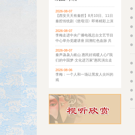
2026-08-07
【西安天天有秦腔】8月10日、11日
秦腔传统剧《慈母泪》即将精彩上演
2026-08-07
李梅走进中央广播电视总台文艺节目
中心举办党建讲座 回溯红色血脉 共
话"新秦腔"时代新声
2026-08-07
秦声袅袅入岐山 惠民好戏暖人心/“我
们的中国梦·文化进万家”惠民演出走
进宝鸡岐山
2026-08-06
李梅：一个人和一场让黑发人尖叫的
戏