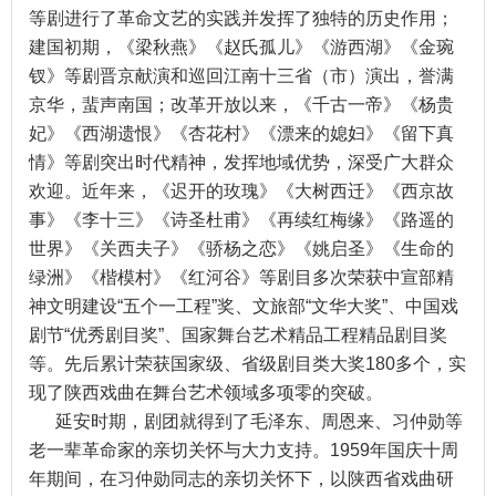
等剧进行了革命文艺的实践并发挥了独特的历史作用；
建国初期，《梁秋燕》《赵氏孤儿》《游西湖》《金琬
钗》等剧晋京献演和巡回江南十三省（市）演出，誉满
京华，蜚声南国；改革开放以来，《千古一帝》《杨贵
妃》《西湖遗恨》《杏花村》《漂来的媳妇》《留下真
情》等剧突出时代精神，发挥地域优势，深受广大群众
欢迎。近年来，《迟开的玫瑰》《大树西迁》《西京故
事》《李十三》《诗圣杜甫》《再续红梅缘》《路遥的
世界》《关西夫子》《骄杨之恋》《姚启圣》《生命的
绿洲》《楷模村》《红河谷》等剧目多次荣获中宣部精
神文明建设“五个一工程”奖、文旅部“文华大奖”、中国戏
剧节“优秀剧目奖”、国家舞台艺术精品工程精品剧目奖
等。先后累计荣获国家级、省级剧目类大奖180多个，实
现了陕西戏曲在舞台艺术领域多项零的突破。
延安时期，剧团就得到了毛泽东、周恩来、习仲勋等
老一辈革命家的亲切关怀与大力支持。1959年国庆十周
年期间，在习仲勋同志的亲切关怀下，以陕西省戏曲研