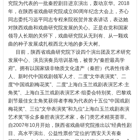
究院为代表的一批秦腔剧目进京演出，轰动京华。2018
年，在陕西省戏曲研究院成立80周年纪念大会上，齐心
同志委托习远平同志专程来院祝贺并发表讲话，表达她
对陕西戏曲和戏曲研究院发展的关心。正是在党和国家
领导人长期的关怀下，戏曲研究院从无到有、从一颗戏
曲的种子发展成扎根西北大地的参天大树。
目前，陕西省戏曲研究院下设四个演出团及艺术研究
发展中心、演员演奏员培训基地，被誉为“秦腔最高学
府”。拥有以国家级非物质文化遗产（秦腔）代表性传承
人、新时代中国戏剧领军人才、二度“文华表演奖”、二
度“中国戏剧梅花奖”、二度“上海白玉兰戏剧表演艺术·主
角奖”、上海白玉兰戏剧表演艺术·组委会特别奖、巴黎戏
剧节最佳女主角奖获得者李梅为代表的十五位“中国戏剧
梅花奖”、三位“文华表演奖”和九位“上海白玉兰戏剧表演
艺术奖”等众多秦腔表演艺术家，各门类艺术精英荟萃。
自2007年10月开始，陕西省戏曲研究院推出以“经典性剧
目、高水平演出、公益性票价”定位的“西安天天有秦