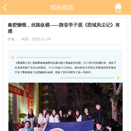
戏曲新闻
秦腔慷慨，丝路纵横——陕音学子观《西域风尘记》有
感
作者： 时间：2025-11-24