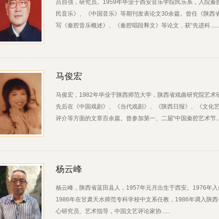
吕自强，研究员。1959年毕业于西安音乐学院民乐系，入院
民音乐》、《中国音乐》等期刊发表论文30余篇。曾任《陕西
写《秦腔音乐概述》、《秦腔唱段释文》等论文，获“先进科......
马俊宏
马俊宏，1982年毕业于陕西师范大学，陕西省戏曲研究院艺
先后在《中国戏剧》、《当代戏剧》、《陕西日报》、《文化
评介等方面的文章百余篇。曾参加第一、二届“中国秦腔艺术节....
杨云峰
杨云峰，陕西省蓝田县人，1957年元月出生于西安。1976年入
1986年在甘肃天水师范专科学校中文系任教，1986年调入
心研究员、艺术指导，中国文艺评论家协......