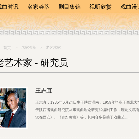
戏曲时讯
名家荟萃
剧目集锦
视听欣赏
戏曲漫
剧院动态
菊苑耆宿
新剧动态
名家评
戏曲新闻
老艺术家
经典再现
戏曲知
演出预告
梅花奖
院优秀剧目
戏曲杂
通知公告
名家荟萃
当红隽秀
老艺术家
留言板
首页
>
>
老艺术家 - 研究员
王志直
王志直，1935年6月24日生于陕西渭南，1959年毕业于西
于陕西省戏曲研究院从事戏曲理论研究和编剧工作，理论文稿有
汉在西安》、《青灯黄卷》等，其内容多是关于戏曲艺......