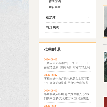
作曲/演奏
舞台美术
梅花奖
当红隽秀
戏曲时讯
2026-08-07
【西安天天有秦腔】8月10日、11日
秦腔传统剧《慈母泪》即将精彩上演
2026-08-07
李梅走进中央广播电视总台文艺节目
中心举办党建讲座 回溯红色血脉 共
话"新秦腔"时代新声
2026-08-07
秦声袅袅入岐山 惠民好戏暖人心/“我
们的中国梦·文化进万家”惠民演出走
进宝鸡岐山
2026-08-06