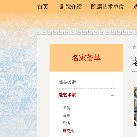
首页
剧院介绍
院属艺术单位
剧院简介
一团
院长寄语
二团
领导班子
三团
历任院长
四团
荣誉榜
名家荟萃
艺术研究中心
联系我们
演员训练班
菊苑耆宿
老艺术家
演员
编剧
导演
研究员